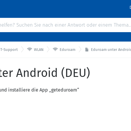


IT-Support
WLAN
Eduroam
Eduroam unter Android
er Android (DEU)
 und installiere die App „geteduroam“