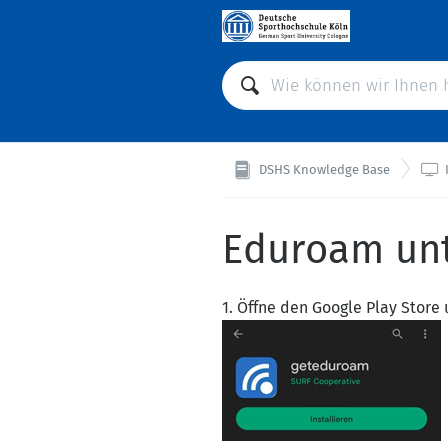

DSHS Knowledge Base
Eduroam unt
1. Öffne den Google Play Store